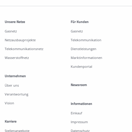
Weitere Informationen
Unsere Netze
Für Kunden
Gasnetz
Gasnetz
Netzausbauprojekte
Telekommunikation
Telekommunikationsnetz
Dienstleistungen
Wasserstoffnetz
Marktinformationen
Kundenportal
Unternehmen
Newsroom
Über uns
Verantwortung
Vision
Informationen
Einkauf
Karriere
Impressum
Stellenangebote
Datenschutz