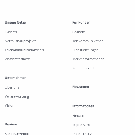
Weitere Informationen
Unsere Netze
Für Kunden
Gasnetz
Gasnetz
Netzausbauprojekte
Telekommunikation
Telekommunikationsnetz
Dienstleistungen
Wasserstoffnetz
Marktinformationen
Kundenportal
Unternehmen
Newsroom
Über uns
Verantwortung
Vision
Informationen
Einkauf
Karriere
Impressum
Stellenangebote
Datenschutz