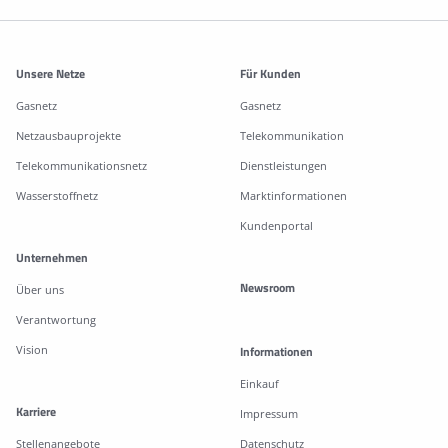
Weitere Informationen
Unsere Netze
Für Kunden
Gasnetz
Gasnetz
Netzausbauprojekte
Telekommunikation
Telekommunikationsnetz
Dienstleistungen
Wasserstoffnetz
Marktinformationen
Kundenportal
Unternehmen
Newsroom
Über uns
Verantwortung
Vision
Informationen
Einkauf
Karriere
Impressum
Stellenangebote
Datenschutz