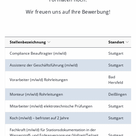
Wir freuen uns auf Ihre Bewerbung!
Stellenbezeichnung
Standort
Compliance Beauftragter (m/w/d)
Stuttgart
Assistenz der Geschäftsführung (m/w/d)
Stuttgart
Bad
Vorarbeiter (m/w/d) Rohrleitungen
Hersfeld
Monteur (m/w/d) Rohrleitungen
Deißlingen
Mitarbeiter (m/w/d) elektrotechnische Prüfungen
Stuttgart
Koch (m/w/d) – befristet auf 2 Jahre
Stuttgart
Fachkraft (m/w/d) für Stationsdokumentation in der
Wasserstoff- und Erdgasversorgung (Vollzeit/Teilzeit
Stuttgart