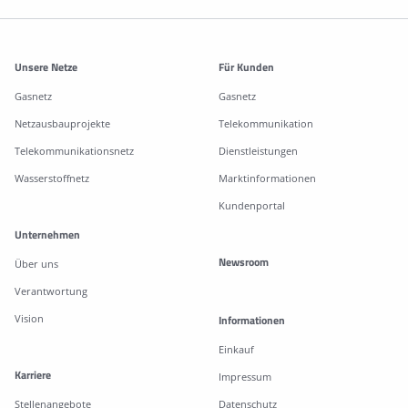
Weitere Informationen
Unsere Netze
Für Kunden
Gasnetz
Gasnetz
Netzausbauprojekte
Telekommunikation
Telekommunikationsnetz
Dienstleistungen
Wasserstoffnetz
Marktinformationen
Kundenportal
Unternehmen
Newsroom
Über uns
Verantwortung
Vision
Informationen
Einkauf
Karriere
Impressum
Stellenangebote
Datenschutz