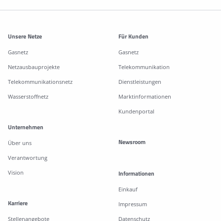
Weitere Informationen
Unsere Netze
Für Kunden
Gasnetz
Gasnetz
Netzausbauprojekte
Telekommunikation
Telekommunikationsnetz
Dienstleistungen
Wasserstoffnetz
Marktinformationen
Kundenportal
Unternehmen
Newsroom
Über uns
Verantwortung
Vision
Informationen
Einkauf
Karriere
Impressum
Stellenangebote
Datenschutz