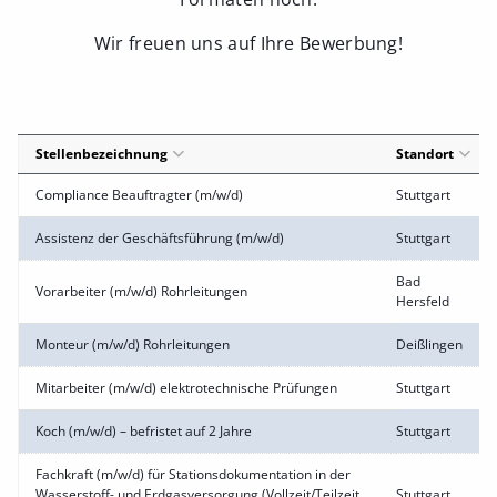
Wir freuen uns auf Ihre Bewerbung!
Stellenbezeichnung
Standort
Compliance Beauftragter (m/w/d)
Stuttgart
Assistenz der Geschäftsführung (m/w/d)
Stuttgart
Bad
Vorarbeiter (m/w/d) Rohrleitungen
Hersfeld
Monteur (m/w/d) Rohrleitungen
Deißlingen
Mitarbeiter (m/w/d) elektrotechnische Prüfungen
Stuttgart
Koch (m/w/d) – befristet auf 2 Jahre
Stuttgart
Fachkraft (m/w/d) für Stationsdokumentation in der
Wasserstoff- und Erdgasversorgung (Vollzeit/Teilzeit
Stuttgart