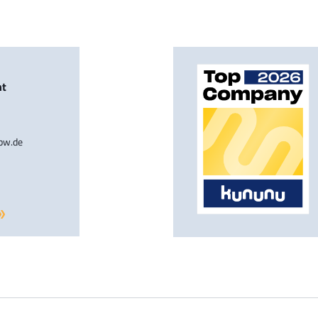
nt
-bw.de