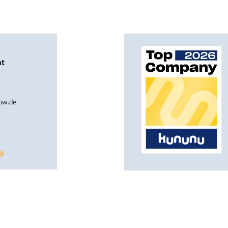
nt
-bw.de