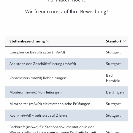
Wir freuen uns auf Ihre Bewerbung!
Stellenbezeichnung
Standort
Compliance Beauftragter (m/w/d)
Stuttgart
Assistenz der Geschäftsführung (m/w/d)
Stuttgart
Bad
Vorarbeiter (m/w/d) Rohrleitungen
Hersfeld
Monteur (m/w/d) Rohrleitungen
Deißlingen
Mitarbeiter (m/w/d) elektrotechnische Prüfungen
Stuttgart
Koch (m/w/d) – befristet auf 2 Jahre
Stuttgart
Fachkraft (m/w/d) für Stationsdokumentation in der
Wasserstoff- und Erdgasversorgung (Vollzeit/Teilzeit
Stuttgart