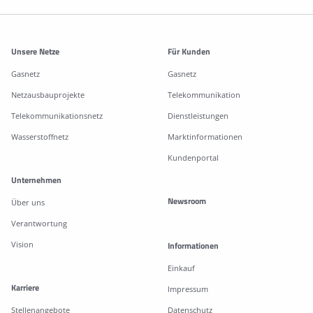
Weitere Informationen
Unsere Netze
Für Kunden
Gasnetz
Gasnetz
Netzausbauprojekte
Telekommunikation
Telekommunikationsnetz
Dienstleistungen
Wasserstoffnetz
Marktinformationen
Kundenportal
Unternehmen
Newsroom
Über uns
Verantwortung
Vision
Informationen
Einkauf
Karriere
Impressum
Stellenangebote
Datenschutz