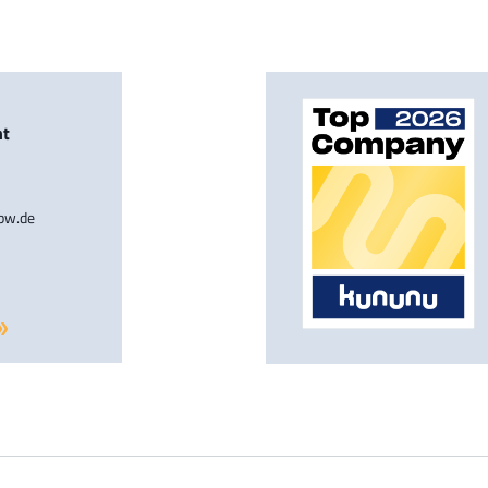
nt
-bw.de