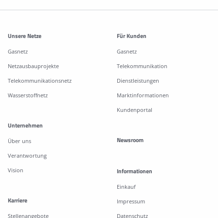
Weitere Informationen
Unsere Netze
Für Kunden
Gasnetz
Gasnetz
Netzausbauprojekte
Telekommunikation
Telekommunikationsnetz
Dienstleistungen
Wasserstoffnetz
Marktinformationen
Kundenportal
Unternehmen
Newsroom
Über uns
Verantwortung
Vision
Informationen
Einkauf
Karriere
Impressum
Stellenangebote
Datenschutz