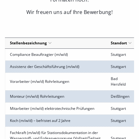
Wir freuen uns auf Ihre Bewerbung!
Stellenbezeichnung
Standort
Compliance Beauftragter (m/w/d)
Stuttgart
Assistenz der Geschäftsführung (m/w/d)
Stuttgart
Bad
Vorarbeiter (m/w/d) Rohrleitungen
Hersfeld
Monteur (m/w/d) Rohrleitungen
Deißlingen
Mitarbeiter (m/w/d) elektrotechnische Prüfungen
Stuttgart
Koch (m/w/d) – befristet auf 2 Jahre
Stuttgart
Fachkraft (m/w/d) für Stationsdokumentation in der
Wasserstoff- und Erdgasversorgung (Vollzeit/Teilzeit
Stuttgart