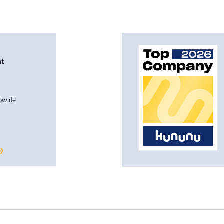
nt
-bw.de