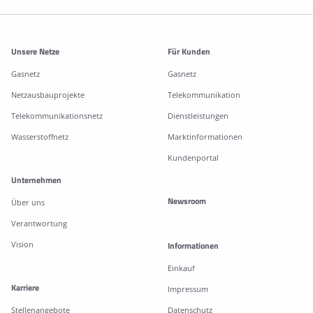
Weitere Informationen
Unsere Netze
Für Kunden
Gasnetz
Gasnetz
Netzausbauprojekte
Telekommunikation
Telekommunikationsnetz
Dienstleistungen
Wasserstoffnetz
Marktinformationen
Kundenportal
Unternehmen
Newsroom
Über uns
Verantwortung
Vision
Informationen
Einkauf
Karriere
Impressum
Stellenangebote
Datenschutz