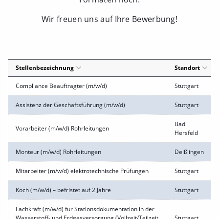
Wir freuen uns auf Ihre Bewerbung!
Stellenbezeichnung
Standort
Compliance Beauftragter (m/w/d)
Stuttgart
Assistenz der Geschäftsführung (m/w/d)
Stuttgart
Bad
Vorarbeiter (m/w/d) Rohrleitungen
Hersfeld
Monteur (m/w/d) Rohrleitungen
Deißlingen
Mitarbeiter (m/w/d) elektrotechnische Prüfungen
Stuttgart
Koch (m/w/d) – befristet auf 2 Jahre
Stuttgart
Fachkraft (m/w/d) für Stationsdokumentation in der
Wasserstoff- und Erdgasversorgung (Vollzeit/Teilzeit
Stuttgart