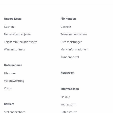
Weitere Informationen
Unsere Netze
Für Kunden
Gasnetz
Gasnetz
Netzausbauprojekte
Telekommunikation
Telekommunikationsnetz
Dienstleistungen
Wasserstoffnetz
Marktinformationen
Kundenportal
Unternehmen
Newsroom
Über uns
Verantwortung
Vision
Informationen
Einkauf
Karriere
Impressum
Stellenangebote
Datenschutz