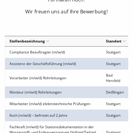
Wir freuen uns auf Ihre Bewerbung!
Stellenbezeichnung
Standort
Compliance Beauftragter (m/w/d)
Stuttgart
Assistenz der Geschäftsführung (m/w/d)
Stuttgart
Bad
Vorarbeiter (m/w/d) Rohrleitungen
Hersfeld
Monteur (m/w/d) Rohrleitungen
Deißlingen
Mitarbeiter (m/w/d) elektrotechnische Prüfungen
Stuttgart
Koch (m/w/d) – befristet auf 2 Jahre
Stuttgart
Fachkraft (m/w/d) für Stationsdokumentation in der
Wasserstoff- und Erdgasversorgung (Vollzeit/Teilzeit
Stuttgart