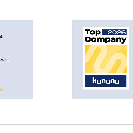
nt
-bw.de