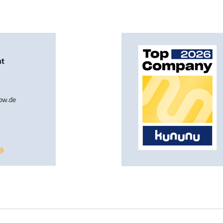
nt
-bw.de