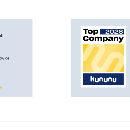
nt
-bw.de