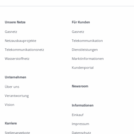
Weitere Informationen
Unsere Netze
Für Kunden
Gasnetz
Gasnetz
Netzausbauprojekte
Telekommunikation
Telekommunikationsnetz
Dienstleistungen
Wasserstoffnetz
Marktinformationen
Kundenportal
Unternehmen
Newsroom
Über uns
Verantwortung
Vision
Informationen
Einkauf
Karriere
Impressum
Stellenangebote
Datenschutz