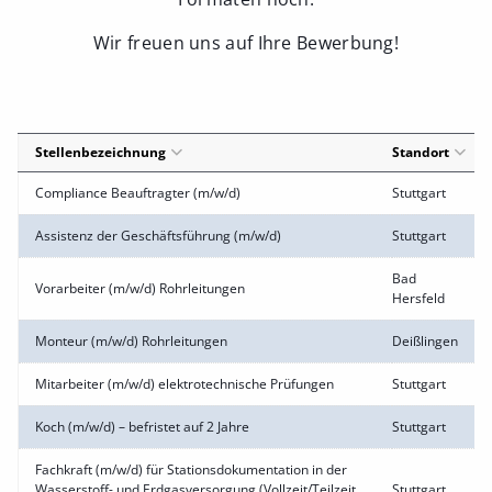
Wir freuen uns auf Ihre Bewerbung!
Stellenbezeichnung
Standort
Compliance Beauftragter (m/w/d)
Stuttgart
Assistenz der Geschäftsführung (m/w/d)
Stuttgart
Bad
Vorarbeiter (m/w/d) Rohrleitungen
Hersfeld
Monteur (m/w/d) Rohrleitungen
Deißlingen
Mitarbeiter (m/w/d) elektrotechnische Prüfungen
Stuttgart
Koch (m/w/d) – befristet auf 2 Jahre
Stuttgart
Fachkraft (m/w/d) für Stationsdokumentation in der
Wasserstoff- und Erdgasversorgung (Vollzeit/Teilzeit
Stuttgart