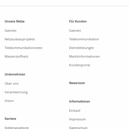
Weitere Informationen
Unsere Netze
Für Kunden
Gasnetz
Gasnetz
Netzausbauprojekte
Telekommunikation
Telekommunikationsnetz
Dienstleistungen
Wasserstoffnetz
Marktinformationen
Kundenportal
Unternehmen
Newsroom
Über uns
Verantwortung
Vision
Informationen
Einkauf
Karriere
Impressum
Stellenangebote
Datenschutz