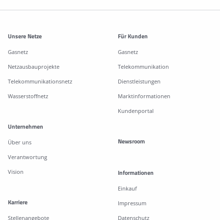
Weitere Informationen
Unsere Netze
Für Kunden
Gasnetz
Gasnetz
Netzausbauprojekte
Telekommunikation
Telekommunikationsnetz
Dienstleistungen
Wasserstoffnetz
Marktinformationen
Kundenportal
Unternehmen
Newsroom
Über uns
Verantwortung
Vision
Informationen
Einkauf
Karriere
Impressum
Stellenangebote
Datenschutz