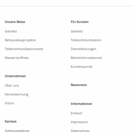
Weitere Informationen
Unsere Netze
Für Kunden
Gasnetz
Gasnetz
Netzausbauprojekte
Telekommunikation
Telekommunikationsnetz
Dienstleistungen
Wasserstoffnetz
Marktinformationen
Kundenportal
Unternehmen
Newsroom
Über uns
Verantwortung
Vision
Informationen
Einkauf
Karriere
Impressum
Stellenangebote
Datenschutz