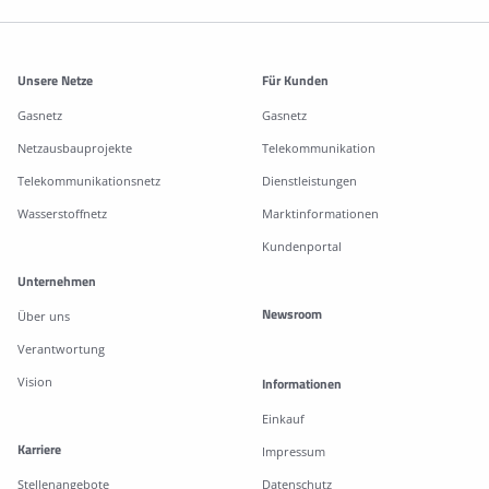
Weitere Informationen
Unsere Netze
Für Kunden
Gasnetz
Gasnetz
Netzausbauprojekte
Telekommunikation
Telekommunikationsnetz
Dienstleistungen
Wasserstoffnetz
Marktinformationen
Kundenportal
Unternehmen
Newsroom
Über uns
Verantwortung
Vision
Informationen
Einkauf
Karriere
Impressum
Stellenangebote
Datenschutz