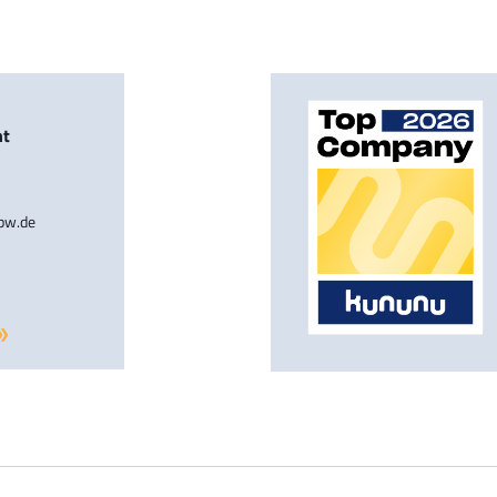
nt
-bw.de