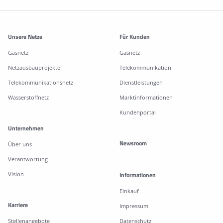
Weitere Informationen
Unsere Netze
Für Kunden
Gasnetz
Gasnetz
Netzausbauprojekte
Telekommunikation
Telekommunikationsnetz
Dienstleistungen
Wasserstoffnetz
Marktinformationen
Kundenportal
Unternehmen
Newsroom
Über uns
Verantwortung
Vision
Informationen
Einkauf
Karriere
Impressum
Stellenangebote
Datenschutz