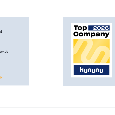
nt
-bw.de