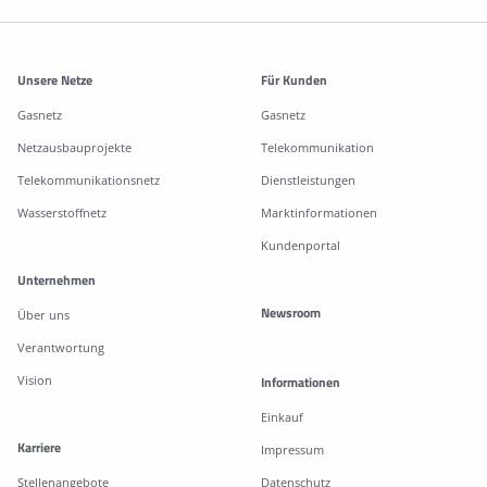
Weitere Informationen
Unsere Netze
Für Kunden
Gasnetz
Gasnetz
Netzausbauprojekte
Telekommunikation
Telekommunikationsnetz
Dienstleistungen
Wasserstoffnetz
Marktinformationen
Kundenportal
Unternehmen
Newsroom
Über uns
Verantwortung
Vision
Informationen
Einkauf
Karriere
Impressum
Stellenangebote
Datenschutz