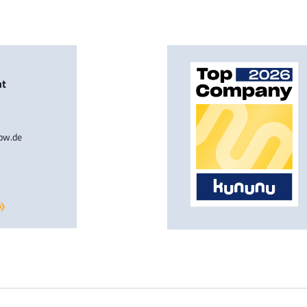
nt
-bw.de