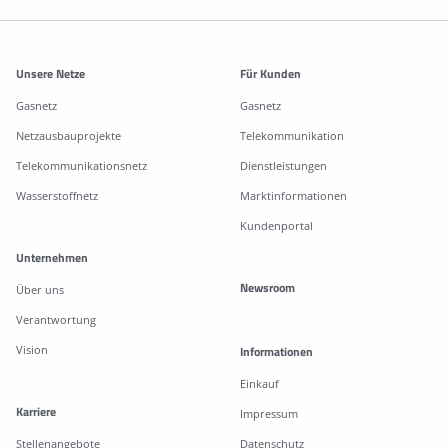
Weitere Informationen
Unsere Netze
Für Kunden
Gasnetz
Gasnetz
Netzausbauprojekte
Telekommunikation
Telekommunikationsnetz
Dienstleistungen
Wasserstoffnetz
Marktinformationen
Kundenportal
Unternehmen
Newsroom
Über uns
Verantwortung
Vision
Informationen
Einkauf
Karriere
Impressum
Stellenangebote
Datenschutz