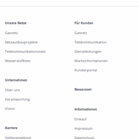
Weitere Informationen
Unsere Netze
Für Kunden
Gasnetz
Gasnetz
Netzausbauprojekte
Telekommunikation
Telekommunikationsnetz
Dienstleistungen
Wasserstoffnetz
Marktinformationen
Kundenportal
Unternehmen
Newsroom
Über uns
Verantwortung
Vision
Informationen
Einkauf
Karriere
Impressum
Stellenangebote
Datenschutz