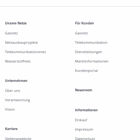
Weitere Informationen
Unsere Netze
Für Kunden
Gasnetz
Gasnetz
Netzausbauprojekte
Telekommunikation
Telekommunikationsnetz
Dienstleistungen
Wasserstoffnetz
Marktinformationen
Kundenportal
Unternehmen
Newsroom
Über uns
Verantwortung
Vision
Informationen
Einkauf
Karriere
Impressum
Stellenangebote
Datenschutz