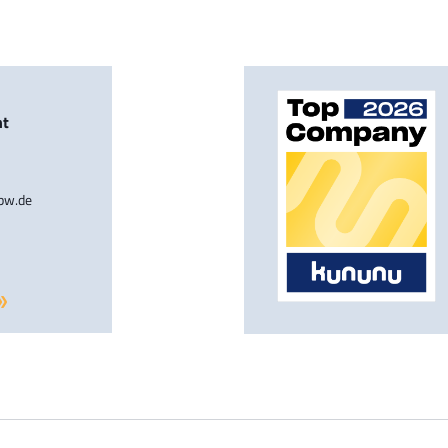
nt
-bw.de