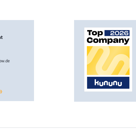
nt
-bw.de