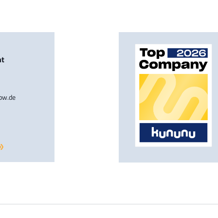
nt
-bw.de