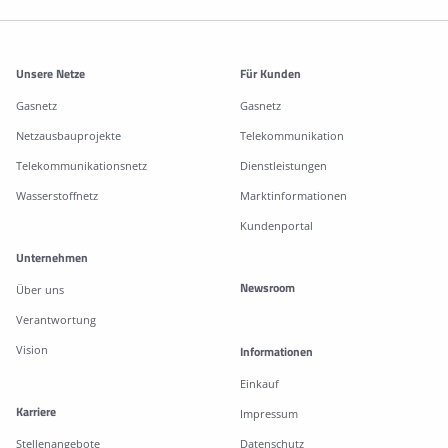
Weitere Informationen
Unsere Netze
Für Kunden
Gasnetz
Gasnetz
Netzausbauprojekte
Telekommunikation
Telekommunikationsnetz
Dienstleistungen
Wasserstoffnetz
Marktinformationen
Kundenportal
Unternehmen
Newsroom
Über uns
Verantwortung
Vision
Informationen
Einkauf
Karriere
Impressum
Stellenangebote
Datenschutz