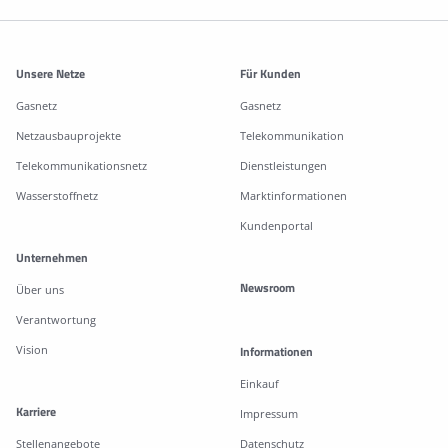
Weitere Informationen
Unsere Netze
Für Kunden
Gasnetz
Gasnetz
Netzausbauprojekte
Telekommunikation
Telekommunikationsnetz
Dienstleistungen
Wasserstoffnetz
Marktinformationen
Kundenportal
Unternehmen
Newsroom
Über uns
Verantwortung
Vision
Informationen
Einkauf
Karriere
Impressum
Stellenangebote
Datenschutz