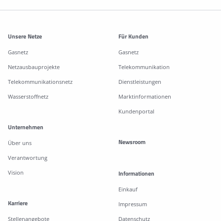
Weitere Informationen
Unsere Netze
Für Kunden
Gasnetz
Gasnetz
Netzausbauprojekte
Telekommunikation
Telekommunikationsnetz
Dienstleistungen
Wasserstoffnetz
Marktinformationen
Kundenportal
Unternehmen
Newsroom
Über uns
Verantwortung
Vision
Informationen
Einkauf
Karriere
Impressum
Stellenangebote
Datenschutz