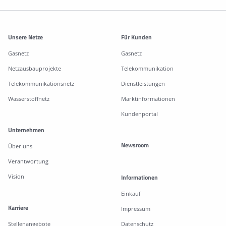
Weitere Informationen
Unsere Netze
Für Kunden
Gasnetz
Gasnetz
Netzausbauprojekte
Telekommunikation
Telekommunikationsnetz
Dienstleistungen
Wasserstoffnetz
Marktinformationen
Kundenportal
Unternehmen
Newsroom
Über uns
Verantwortung
Vision
Informationen
Einkauf
Karriere
Impressum
Stellenangebote
Datenschutz