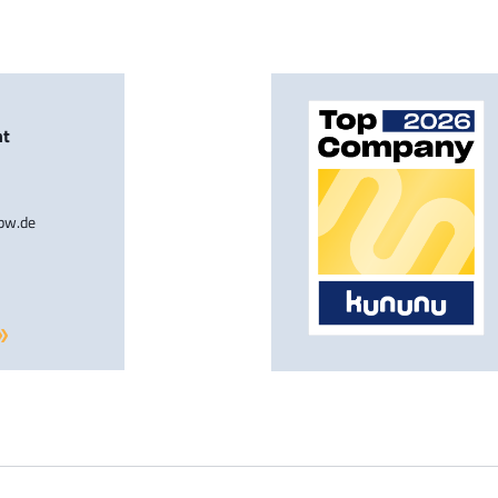
nt
-bw.de