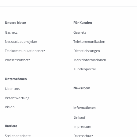
Weitere Informationen
Unsere Netze
Für Kunden
Gasnetz
Gasnetz
Netzausbauprojekte
Telekommunikation
Telekommunikationsnetz
Dienstleistungen
Wasserstoffnetz
Marktinformationen
Kundenportal
Unternehmen
Newsroom
Über uns
Verantwortung
Vision
Informationen
Einkauf
Karriere
Impressum
Stellenangebote
Datenschutz