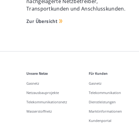
nachgelagerte Netzbetreiber,
Transportkunden und Anschlusskunden.
Zur Übersicht
Weitere Informationen
Unsere Netze
Für Kunden
Gasnetz
Gasnetz
Netzausbauprojekte
Telekommunikation
Telekommunikationsnetz
Dienstleistungen
Wasserstoffnetz
Marktinformationen
Kundenportal