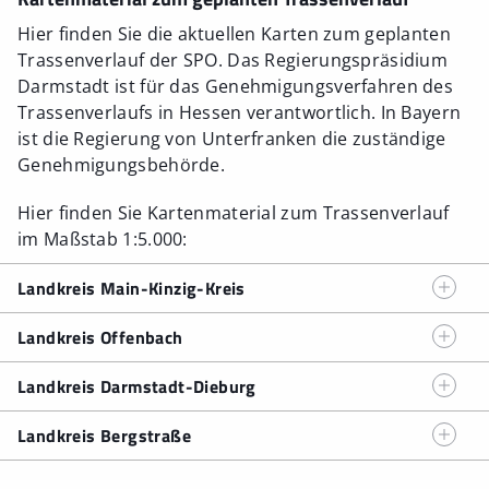
Hier finden Sie die aktuellen Karten zum geplanten
Trassenverlauf der SPO. Das Regierungspräsidium
Darmstadt ist für das Genehmigungsverfahren des
Trassenverlaufs in Hessen verantwortlich. In Bayern
ist die Regierung von Unterfranken die zuständige
Genehmigungsbehörde.
Hier finden Sie Kartenmaterial zum Trassenverlauf
im Maßstab 1:5.000:
Landkreis Main-Kinzig-Kreis
Trassenverlauf Wächtersbach-Gelnhausen-Biebergemünd
Landkreis Offenbach
(Stand 11/25 – PDF)
Trassenverlauf Hanau - Obertshausen - Rodgau -
Trassenverlauf Gelnhausen-Biebergemünd-Linsengericht
Landkreis Darmstadt-Dieburg
Hainburg
(Stand 06/25 - PDF)
(Stand 11/25 – PDF)
Trassenverlauf Rodgau - Babenhausen
(Stand 06/25 -
Trassenverlauf Hainburg - Rodgau - Seligenstadt
(Stand
Trassenverlauf Gelnhausen-Linsengericht
(Stand 11/25 –
Landkreis Bergstraße
PDF)
06/25 - PDF)
PDF)
Trassenverlauf Lautertal (Odenwald)
(Stand 02/26)
Trassenverlauf Babenhausen
(Stand 06/25 - PDF)
Trassenverlauf Rodgau
(Stand 06/25 - PDF)
Trassenverlauf Gelnhausen-Linsengericht-Freigericht