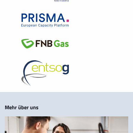
EnBW Systeme Infrastruktur Support GmbH,
Karlsruhe
Bereich Recht und Versicherungen, Zivil- und
Energiewirtschaftsrecht
2007-2011
GasVersorgung Süddeutschland GmbH, Stuttgart
Leiterin Recht und Personal
2010-2017
Hochschule Ulm Nebentätigkeit als Lehrbeauftragte
für Energierecht
Mehr über uns
Seit 2011
GVS Netz GmbH / terranets bw GmbH, Stuttgart