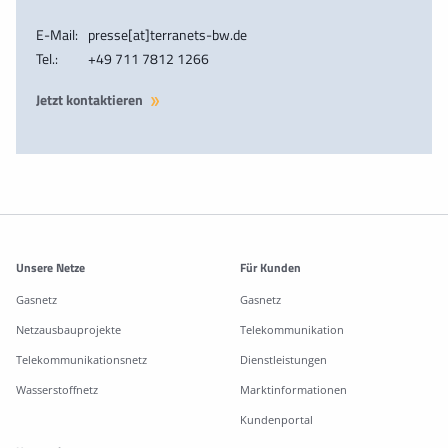
E-Mail:
presse[at]terranets-bw.de
Tel.:
+49 711 7812 1266
Jetzt kontaktieren
Weitere Informationen
Unsere Netze
Für Kunden
Gasnetz
Gasnetz
Netzausbauprojekte
Telekommunikation
Telekommunikationsnetz
Dienstleistungen
Wasserstoffnetz
Marktinformationen
Kundenportal