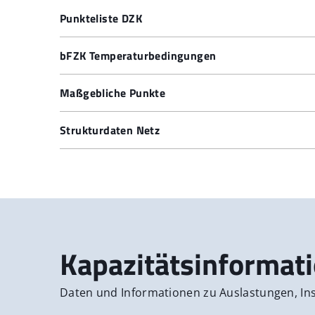
Netzkopplungspunkte Einspeisung
Punkteliste DZK
Netzkopplungspunkte Ausspeisung
Punktliste DZK - gültig für Transporte ab 01.1
bFZK Temperaturbedingungen
bFZK Temperaturbedingungen
Maßgebliche Punkte
Maßgebliche Punkte
Strukturdaten Netz
Strukturdaten Netz
Kapazitätsinformat
Daten und Informationen zu Auslastungen, I