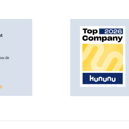
nt
-bw.de