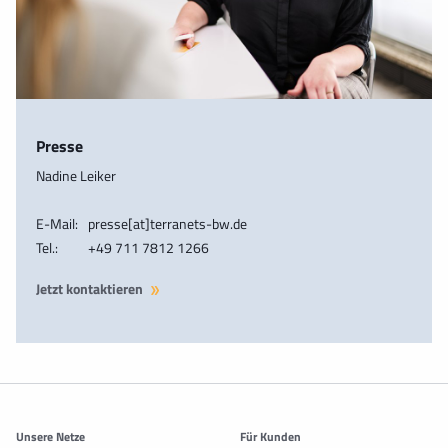
Presse
Nadine Leiker
E-Mail:
presse[at]terranets-bw.de
Tel.:
+49 711 7812 1266
Jetzt kontaktieren
Weitere Informationen
Unsere Netze
Für Kunden