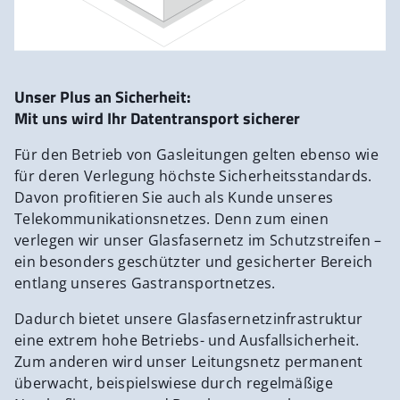
Vernetzung Ihrer Standorte
Center (NOC)
Garantierte Bandbreiten ohne
Einschränkungen
24-Stunden Bereitschaftsdienst
Direkte Kopplungen zu verschiedenen Tier-One
Redundante, gesicherte Stromversorgung
Unser Plus an Sicherheit:
Providern
Mit uns wird Ihr Datentransport sicherer
Mit
terra-collo
stellen wir Ihnen entlang der
Für den Betrieb von Gasleitungen gelten ebenso wie
Glasfaser Hochgeschwindigkeitstrasse
für deren Verlegung höchste Sicherheitsstandards.
Technikstationen zur Unterbringung der
Davon profitieren Sie auch als Kunde unseres
erforderlichen Telekommunikations-Systemtechnik
Telekommunikationsnetzes. Denn zum einen
zur Verfügung.
verlegen wir unser Glasfasernetz im Schutzstreifen –
ein besonders geschützter und gesicherter Bereich
entlang unseres Gastransportnetzes.
Durch die extrem hohe Betriebs- und
terra-line
ist ideal für Wirtschaft, Wissenschaft und
Ausfallsicherheit unserer Infrastruktur ist
terra-fiber
Dadurch bietet unsere Glasfasernetzinfrastruktur
öffentliche Hand, welche eine ständige, sichere und
für Carrier und Telekommunikationsunternehmen,
eine extrem hohe Betriebs- und Ausfallsicherheit.
belastbare Datenverbindung zwischen zwei
Netzbetreiber, Energieversorger, öffentliche
Zum anderen wird unser Leitungsnetz permanent
Standorten benötigen.
Einrichtungen und Behörden, Rechenzentren sowie
überwacht, beispielswiese durch regelmäßige
Forschungseinrichtungen und Universitäten eine
terra-connect
bietet einen hochsicheren