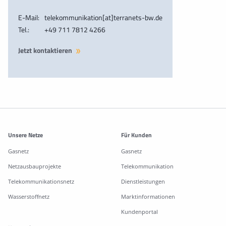
E-Mail:
telekommunikation[at]terranets-bw.de
Tel.:
+49 711 7812 4266
Jetzt kontaktieren
Weitere Informationen
Unsere Netze
Für Kunden
Gasnetz
Gasnetz
Netzausbauprojekte
Telekommunikation
Telekommunikationsnetz
Dienstleistungen
Wasserstoffnetz
Marktinformationen
Kundenportal