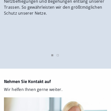
Netzbefliegungen und Begehungen entlang unserer
ideale Lösung.
Internetzugang mit nahezu unbegrenzter Kapazität
Trassen. So gewährleisten wir den größtmöglichen
Jetzt Termin
und Bandbreite nach Wahl.
Schutz unserer Netze.
vereinbaren
Jetzt Termin
Jetzt Termin
vereinbaren
vereinbaren
Jetzt Termin
vereinbaren
Nehmen Sie Kontakt auf
Wir helfen Ihnen gerne weiter.