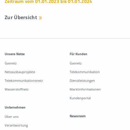
Zeitraum vom 01.01.2023 bis 01.01.2024
Zur Übersicht
Weitere Informationen
Unsere Netze
Für Kunden
Gasnetz
Gasnetz
Netzausbauprojekte
Telekommunikation
Telekommunikationsnetz
Dienstleistungen
Wasserstoffnetz
Marktinformationen
Kundenportal
Unternehmen
Newsroom
Über uns
Verantwortung