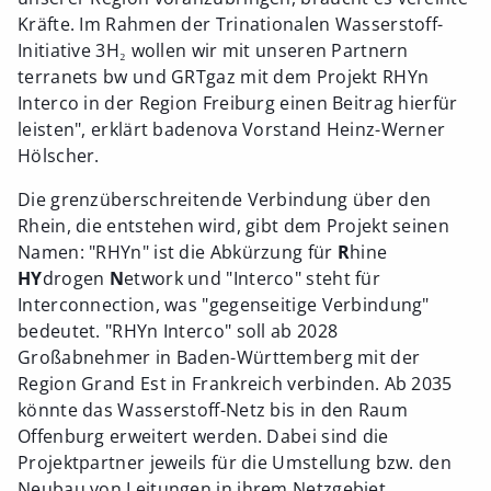
Kräfte. Im Rahmen der Trinationalen Wasserstoff-
Initiative 3H₂ wollen wir mit unseren Partnern
terranets bw und GRTgaz mit dem Projekt RHYn
Interco in der Region Freiburg einen Beitrag hierfür
leisten", erklärt badenova Vorstand Heinz-Werner
Hölscher.
Die grenzüberschreitende Verbindung über den
Rhein, die entstehen wird, gibt dem Projekt seinen
Namen: "RHYn" ist die Abkürzung für
R
hine
HY
drogen
N
etwork und "Interco" steht für
Interconnection, was "gegenseitige Verbindung"
bedeutet. "RHYn Interco" soll ab 2028
Großabnehmer in Baden-Württemberg mit der
Region Grand Est in Frankreich verbinden. Ab 2035
könnte das Wasserstoff-Netz bis in den Raum
Offenburg erweitert werden. Dabei sind die
Projektpartner jeweils für die Umstellung bzw. den
Neubau von Leitungen in ihrem Netzgebiet