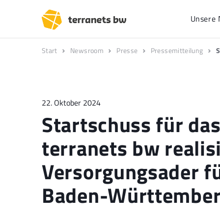
Unsere 
Start
Newsroom
Presse
Pressemitteilung
S
22. Oktober 2024
Startschuss für das
terranets bw realis
Versorgungsader fü
Baden-Württembe