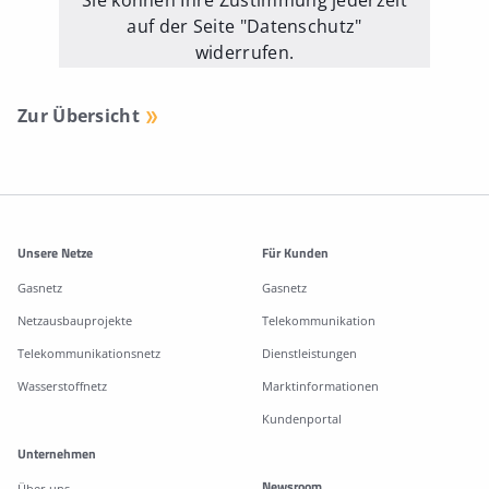
Sie können Ihre Zustimmung jederzeit
auf der Seite "Datenschutz"
widerrufen.
Externe Medien erlauben
Zur Übersicht
Weitere Informationen
Unsere Netze
Für Kunden
Gasnetz
Gasnetz
Netzausbauprojekte
Telekommunikation
Telekommunikationsnetz
Dienstleistungen
Wasserstoffnetz
Marktinformationen
Kundenportal
Unternehmen
Newsroom
Über uns