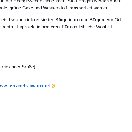
le in der Energiewende einnehmen. Statt Erdgas werden durch
ale, grüne Gase und Wasserstoff transportiert werden.
ets bw auch interessierten Bürgerinnen und Bürgern vor Ort
rastrukturprojekt informieren. Für das leibliche Wohl ist
rriexinger Sraße)
ww.terranets-bw.de/net