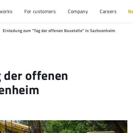
works
For customers
Company
Careers
N
Einladung zum "Tag der offenen Baustelle" in Sachsenheim
 der offenen
senheim